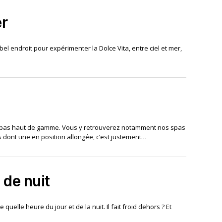
er
 bel endroit pour expérimenter la Dolce Vita, entre ciel et mer,
e spas haut de gamme. Vous y retrouverez notamment nos spas
es dont une en position allongée, c’est justement…
 de nuit
elle heure du jour et de la nuit. Il fait froid dehors ? Et