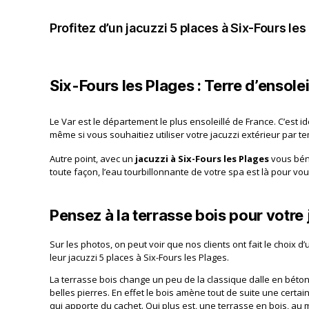
Profitez d’un jacuzzi 5 places à Six-Fours les
Six-Fours les Plages : Terre d’ensole
Le Var est le département le plus ensoleillé de France. C’est i
même si vous souhaitiez utiliser votre jacuzzi extérieur par tem
Autre point, avec un
jacuzzi à Six-Fours les Plages
vous béné
toute façon, l’eau tourbillonnante de votre spa est là pour v
Pensez à la terrasse bois pour votre 
Sur les photos, on peut voir que nos clients ont fait le choix 
leur jacuzzi 5 places à Six-Fours les Plages.
La terrasse bois change un peu de la classique dalle en bét
belles pierres. En effet le bois amène tout de suite une certai
qui apporte du cachet. Qui plus est, une terrasse en bois, au 