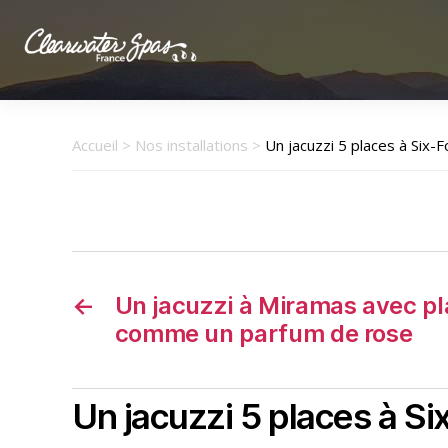
Clearwater
Spas
France
Accueil
>
Nos installations
>
Un jacuzzi 5 places à Six-
←
Un jacuzzi à Miramas avec pl
comme un parfum de rose
Un jacuzzi 5 places à Si