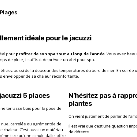
 Plages
illement idéale pour le jacuzzi
déal pour
profiter de son spa tout au long de l’année
. Vous avez beau
ps de pluie, il suffirait de prévoir un abri pour spa.
ficiez aussi de la douceur des températures du bord de mer. En soirée ou 
ous envelopper de sa chaleur réconfortante.
jacuzzi 5 places
N’hésitez pas à rappr
plantes
d’une terrasse bois pour la pose de
On vient justement de parler de l’am
on nue, carrelée ou agrémentée de
Il est vrai que c’est une question 
ne chaleur. C’est aussi un matériau
de détente.
même titre qu’une simple dalle, offre