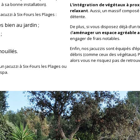
à sa bonne installation).
L’intégration de végétaux à prox
relaxant
. Aussi, un massif composé 
acuzzi à Six-Fours les Plages :
détente.
 bien au jardin ;
De plus, si vous disposez déjà d’un t
d’
aménager un espace agréable aut
;
engager de frais notables.
Enfin, nos jacuzzis sont équipés d’é
ouillés.
débris (comme ceux des végétaux). Pu
alors vous ne risquez pas de retrouver
 un jacuzzi à Six-Fours les Plages ou
 spa.