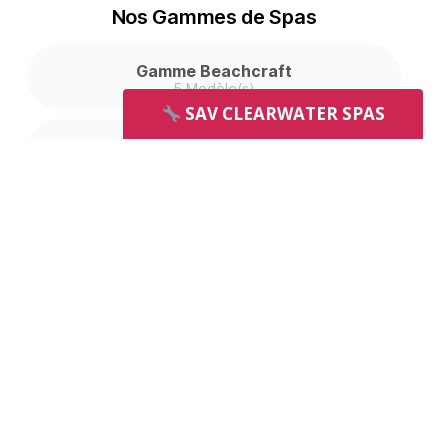
Nos Gammes de Spas
Gamme Beachcraft
5 Modèle(s)
SAV CLEARWATER SPAS
Gamme Evergreen
7 Modèle(s)
Gamme Exclusive Web
3 Modèle(s)
Gamme Northwest
5 Modèle(s)
Gamme Pure
4 Modèle(s)
Gamme Resort