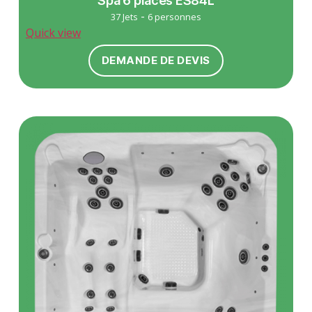
Spa 6 places ES84L
-
37 Jets
6 personnes
Quick view
DEMANDE DE DEVIS