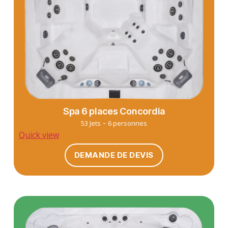
Spa 6 places Concordia
-
53 Jets
6 personnes
Quick view
DEMANDE DE DEVIS