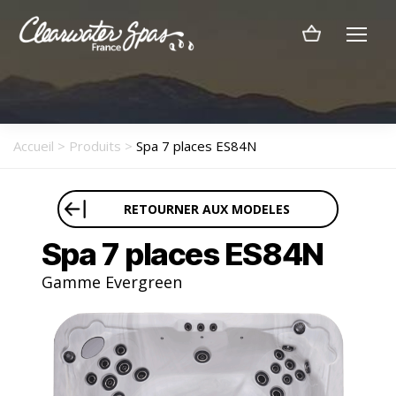
Menu
Clearwater
Spas
France
Accueil
>
Produits
>
Spa 7 places ES84N
RETOURNER AUX MODELES
Spa 7 places ES84N
Gamme Evergreen