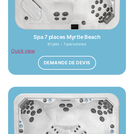
Spa 7 places Myrtle Beach
-
61 Jets
7 personnes
Quick view
DEMANDE DE DEVIS