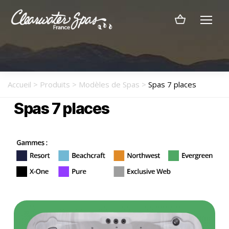
Menu
Clearwater
Spas
France
Accueil
>
Produits
>
Modèles de Spas
>
Spas 7 places
Spas 7 places