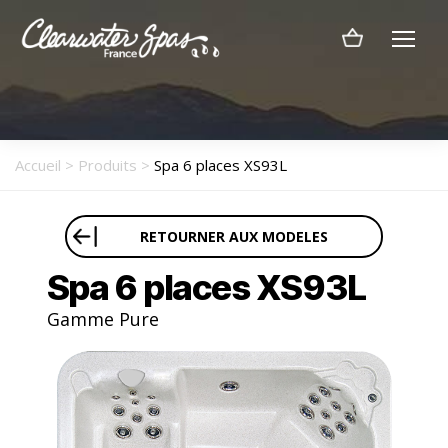
Menu
Clearwater
Spas
France
Accueil
>
Produits
>
Spa 6 places XS93L
RETOURNER AUX MODELES
Spa 6 places XS93L
Gamme Pure