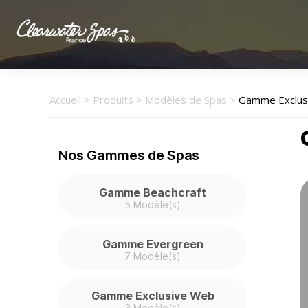
Clearwater
Spas
France
Accueil
>
Produits
>
Modèles de Spas
>
Gamme Exclus
Nos Gammes de Spas
Gamme Beachcraft
5 Modèle(s)
Gamme Evergreen
7 Modèle(s)
Gamme Exclusive Web
3 Modèle(s)