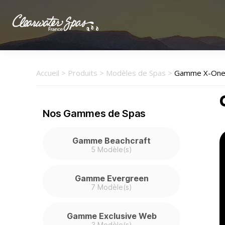
Clearwater
Spas
France
Accueil
>
Produits
>
Modèles de Spas
>
Gamme X-On
Nos Gammes de Spas
Gamme Beachcraft
5 Modèle(s)
Gamme Evergreen
7 Modèle(s)
Gamme Exclusive Web
3 Modèle(s)