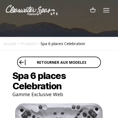
Menu
Clearwater
Spas
France
Accueil
>
Produits
>
Spa 6 places Celebration
RETOURNER AUX MODELES
Spa 6 places
Celebration
Gamme Exclusive Web