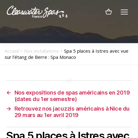
Menu
Clearwater
Spas
France
Accueil
>
Nos installations
>
Spa 5 places à Istres avec vue
sur l’étang de Berre : Spa Monaco
←
Nos expositions de spas américains en 2019
(dates du 1er semestre)
→
Retrouvez nos jacuzzis américains à Nice du
29 mars au 1er avril 2019
Spa 5 places à Istres avec