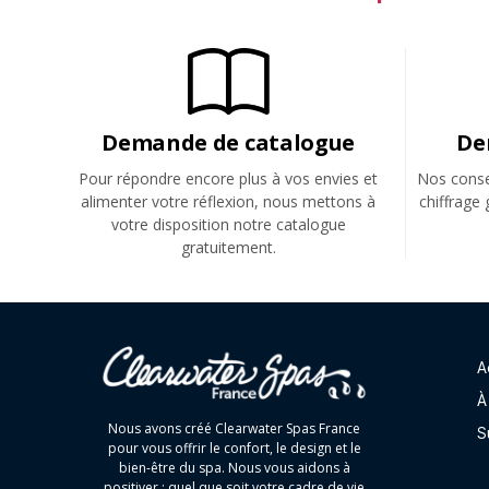
Demande de catalogue
De
Pour répondre encore plus à vos envies et
Nos consei
alimenter votre réflexion, nous mettons à
chiffrage 
votre disposition notre catalogue
gratuitement.
A
À
Nous avons créé Clearwater Spas France
S
pour vous offrir le confort, le design et le
bien-être du spa. Nous vous aidons à
positiver : quel que soit votre cadre de vie