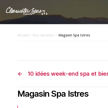
Clearwater
Spas
France
Accueil
>
Nos services
>
Magasin Spa Istres
←
10 idées week-end spa et bie
Magasin Spa Istres