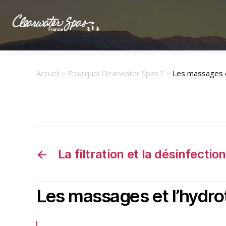
Clearwater
Spas
France
Accueil
>
Pourquoi Clearwater Spas ?
>
Les massages e
←
La filtration et la désinfectio
Les massages et l’hydro