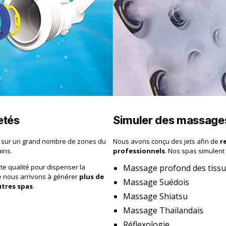
etés
Simuler des massages
s sur un grand nombre de zones du
Nous avons conçu des jets afin de
r
ins.
professionnels
. Nos spas simulent 
ute qualité pour dispenser la
Massage profond des tissu
ue nous arrivons à générer
plus de
Massage Suédois
utres spas
.
Massage Shiatsu
Massage Thaïlandais
Réflexologie