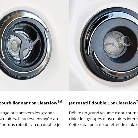
TM
 tourbillonnant 5P ClearFlow
Jet rotatif double 3,5P ClearFlow
sage pulsant vers les grands
Débite un grand volume d’eau tourn
culaires. L’eau est envoyée au
cibler les groupes musculaires inter
éperons rotatifs via un double jet.
Cette rotation crée un effet de malax