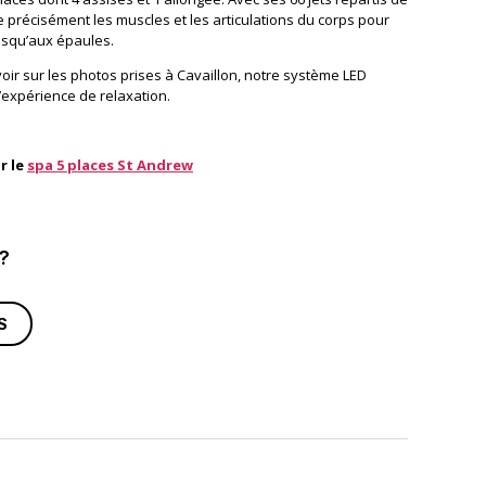
e précisément les muscles et les articulations du corps pour
jusqu’aux épaules.
ir sur les photos prises à Cavaillon, notre système LED
’expérience de relaxation.
r le
spa 5 places St Andrew
 ?
S