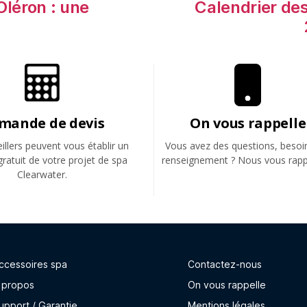
’Oléron : une
Calendrier de
mande de devis
On vous rappelle
llers peuvent vous établir un
Vous avez des questions, besoi
gratuit de votre projet de spa
renseignement ? Nous vous rapp
Clearwater.
ccessoires spa
Contactez-nous
 propos
On vous rappelle
upport / Garantie
Mentions légales