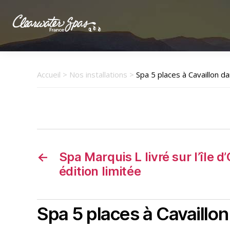
Clearwater
Spas
France
Accueil
>
Nos installations
>
Spa 5 places à Cavaillon da
←
Spa Marquis L livré sur l’île d
édition limitée
Spa 5 places à Cavaillon