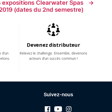
s expositions Clearwater Spas
→
2019 (dates du 2nd semestre)
Devenez distributeur
n d’un
Relevez le challenge. Ensemble, devenons
elons.
acteurs d’un succès commun !
Suivez-nous