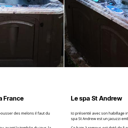
la France
Le spa St Andrew
pousser des melons il faut du
Ici présenté avec son habillage i
spa St Andrew est un jacuzzi e
peu avant la tombée du jour, la
Ce bain à remous est doté de 5 pl