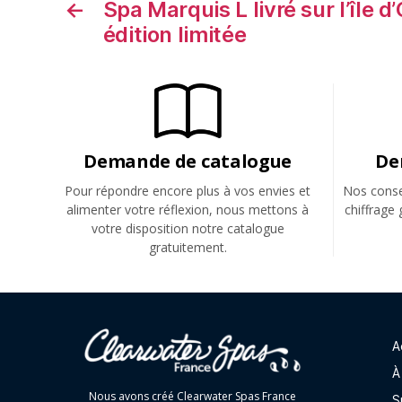
←
Spa Marquis L livré sur l’île d
édition limitée
Demande de catalogue
De
Pour répondre encore plus à vos envies et
Nos consei
alimenter votre réflexion, nous mettons à
chiffrage 
votre disposition notre catalogue
gratuitement.
A
À
Nous avons créé Clearwater Spas France
S