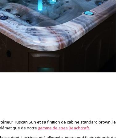
ntérieur Tuscan Sun et sa finition de cabine standard brown, le
mblématique de notre
gamme de spas Beachcraft
.
aces dont 4 assises et 1 allongée. Avec ses 66 jets répartis de