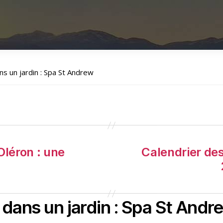
ns un jardin : Spa St Andrew
’Oléron : une
Calendrier de
 dans un jardin : Spa St Andr