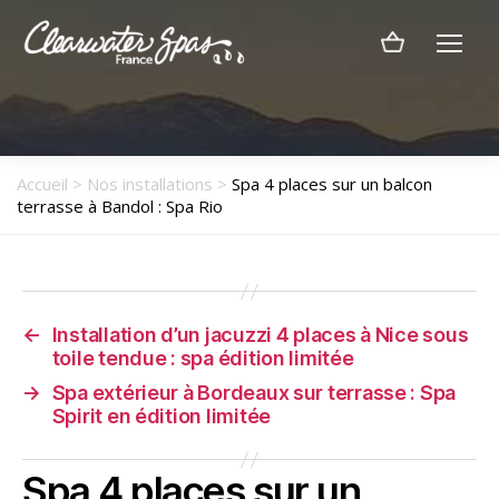
Menu
Clearwater
Spas
France
Accueil
>
Nos installations
>
Spa 4 places sur un balcon
terrasse à Bandol : Spa Rio
←
Installation d’un jacuzzi 4 places à Nice sous
toile tendue : spa édition limitée
→
Spa extérieur à Bordeaux sur terrasse : Spa
Spirit en édition limitée
Spa 4 places sur un