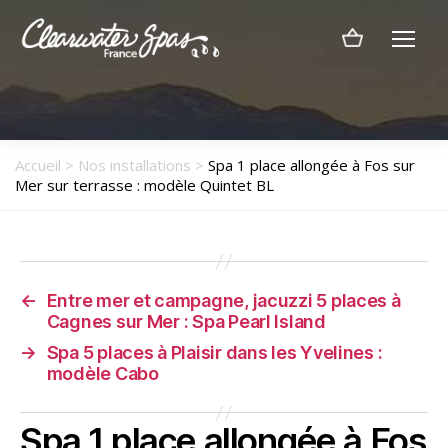
Menu
Clearwater
Spas
France
Accueil
>
Nos installations
>
Spa 1 place allongée à Fos sur
Mer sur terrasse : modèle Quintet BL
←
Entre mer et campagne, jacuzzi 5 places à
Cagnes sur Mer : Spa Pearl Island
→
Spa 5 places à Plaisir dans les Yvelines :
modèle Cabo
Spa 1 place allongée à Fos