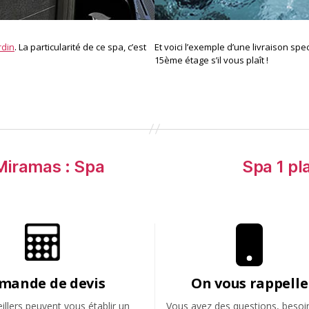
rdin
. La particularité de ce spa, c’est
Et voici l’exemple d’une livraison spe
15ème étage s’il vous plaît !
 Miramas : Spa
Spa 1 pl
mande de devis
On vous rappelle
llers peuvent vous établir un
Vous avez des questions, besoi