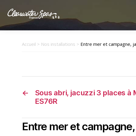
Clearwater
Spas
France
Accueil
>
Nos installations
>
Entre mer et campagne, jac
←
Sous abri, jacuzzi 3 places à
ES76R
Entre mer et campagne, 