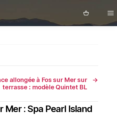
Menu
ace allongée à Fos sur Mer sur
→
terrasse : modèle Quintet BL
 Mer : Spa Pearl Island