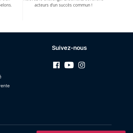
elons.
acteurs d’un succès commun !
Suivez-nous
é
vente
Vers le haut
↑