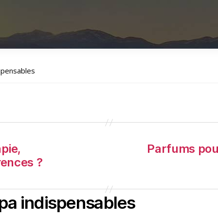
spensables
pie,
Parfums pour
rences ?
pa indispensables