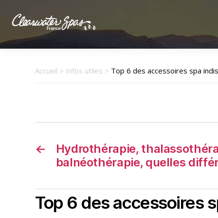
Clearwater
Spas
France
Accueil
>
Infos utiles
>
Top 6 des accessoires spa indi
←
Hydrothérapie, thalassothéra
balnéothérapie, quelles diffé
Top 6 des accessoires s