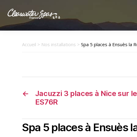
Clearwater
Spas
France
Accueil
>
Nos installations
>
Spa 5 places à Ensuès la 
←
Jacuzzi 3 places à Nice sur l
ES76R
Spa 5 places à Ensuès l