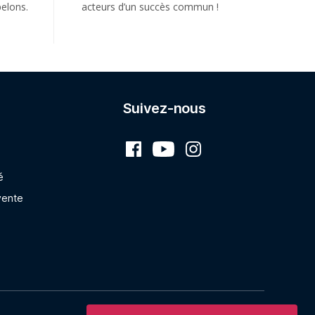
elons.
acteurs d’un succès commun !
Suivez-nous
é
vente
Vers le haut
↑