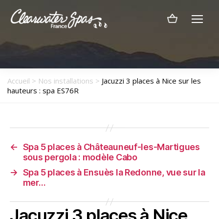
Menu
Clearwater
Spas
France
Accueil
>
Nos installations
>
Jacuzzi 3 places à Nice sur les
hauteurs : spa ES76R
←
Spa 5 places à Châteauneuf-les-Martigues
sous pergola : modèle Cabo
→
Spa 5 places à Ensuès la Redonne, vue sur la
mer…
Jacuzzi 3 places à Nice