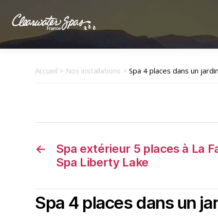
Clearwater
Spas
France
Accueil
>
Nos installations
>
Spa 4 places dans un jardi
←
Spa extérieur 5 places à La Far
Spa Liberty Lake
Spa 4 places dans un jar