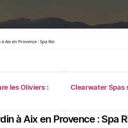
n à Aix en Provence : Spa Rio
e les Oliviers :
Clearwater Spas 
din à Aix en Provence : Spa R