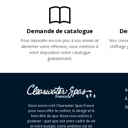
Demande de catalogue
De
Pour répondre encore plus à vos envies et
Nos consei
alimenter votre réflexion, nous mettons à
chiffrage 
votre disposition notre catalogue
gratuitement.
A
À
Nous avons créé Clearwater Spas France
S
pour vous offrir le confort, le design et le
bien-être du spa. Nous vous aidons à
positiver : quel que soit votre cadre de vie
et votre budget, notre ambition est de