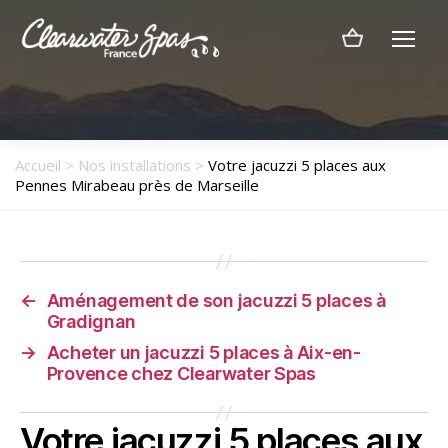
Menu
Clearwater
Spas
France
Accueil
>
Nos installations
>
Votre jacuzzi 5 places aux
Pennes Mirabeau près de Marseille
←
Aménagement de son jacuzzi 5 places à
Gradignan
→
Acheter un jacuzzi 5 places à Aix-en-
Provence chez Clearwater Spas
Votre jacuzzi 5 places aux