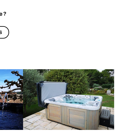
e ?
S