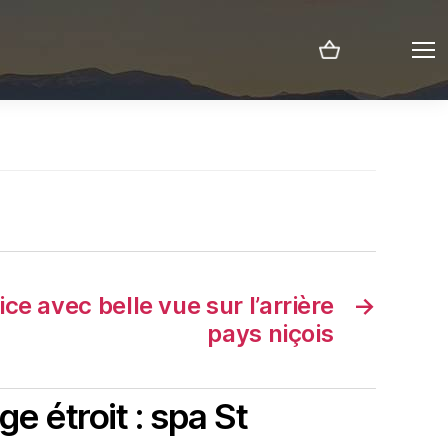
Menu
ce avec belle vue sur l’arrière
→
pays niçois
e étroit : spa St