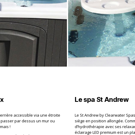
ux
Le spa St Andrew
errière accessible via une étroite
Le St Andrew by Clearwater Spa
nt passer par dessus un mur ou
siège en position allongée. Comm
mais !
d’hydrothérapie avec ses relaxa
éclairage LED premium est un plai