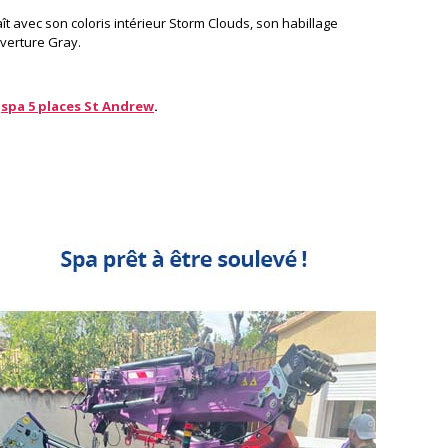
t avec son coloris intérieur Storm Clouds, son habillage
uverture Gray.
e
spa 5 places St Andrew
.