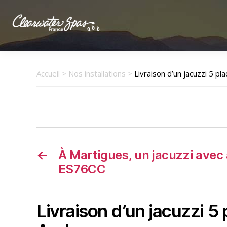
Clearwater
Spas
France
Accueil
>
Nos installations
>
Livraison d’un jacuzzi 5 pl
←
À Martigues, un jacuzzi avec
ES76CC
Livraison d’un jacuzzi 5 