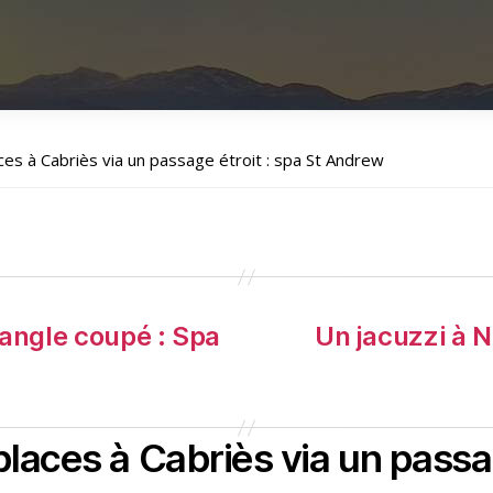
aces à Cabriès via un passage étroit : spa St Andrew
 angle coupé : Spa
Un jacuzzi à Ni
places à Cabriès via un passag