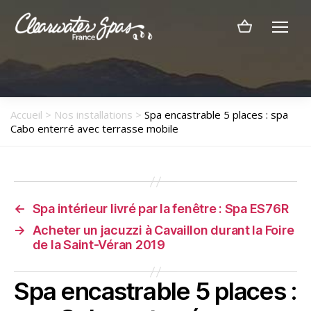
Menu
Clearwater
Spas
France
Accueil
>
Nos installations
>
Spa encastrable 5 places : spa
Cabo enterré avec terrasse mobile
←
Spa intérieur livré par la fenêtre : Spa ES76R
→
Acheter un jacuzzi à Cavaillon durant la Foire
de la Saint-Véran 2019
Spa encastrable 5 places :