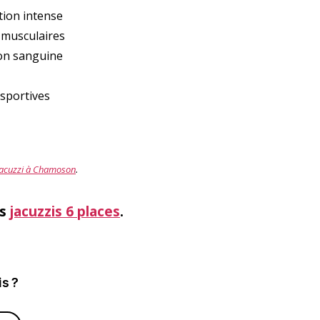
tion intense
 musculaires
ion sanguine
 sportives
jacuzzi à Chamoson
.
os
jacuzzis 6 places
.
is ?