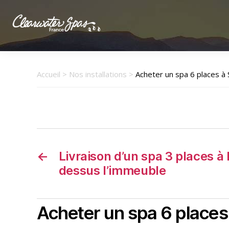
Clearwater
Spas
France
Accueil
>
Nos installations
>
Acheter un spa 6 places à 
←
Livraison d’un spa 3 places à 
dessus l’immeuble
Acheter un spa 6 places