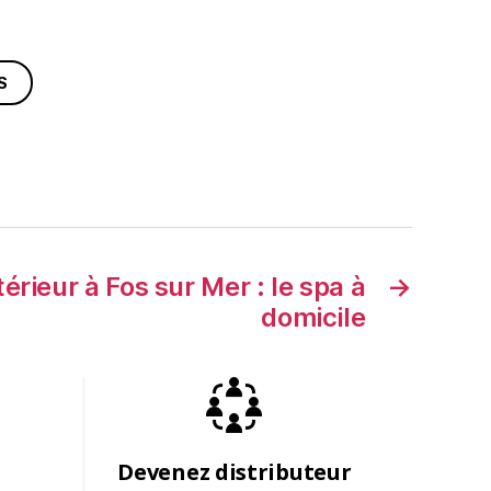
S
érieur à Fos sur Mer : le spa à
→
domicile
Devenez distributeur