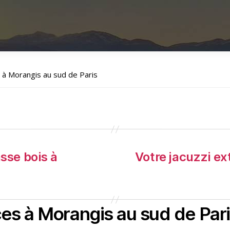
s à Morangis au sud de Paris
sse bois à
Votre jacuzzi ext
ces à Morangis au sud de Par