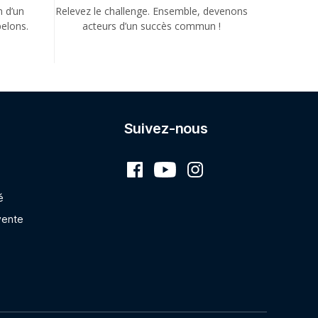
n d’un
Relevez le challenge. Ensemble, devenons
elons.
acteurs d’un succès commun !
Suivez-nous
é
vente