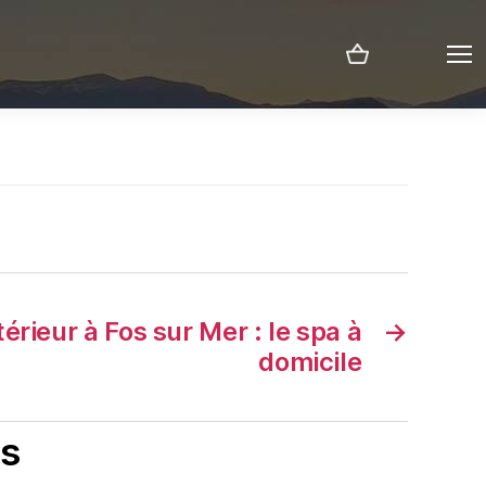
Menu
érieur à Fos sur Mer : le spa à
→
domicile
is