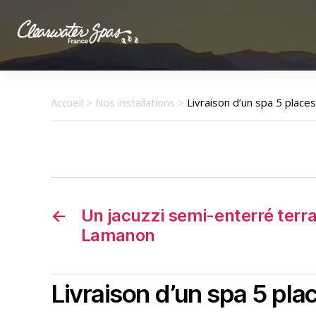
Clearwater
Spas
France
Accueil
>
Nos installations
>
Livraison d’un spa 5 place
←
Un jacuzzi semi-enterré terra
Lamanon
Livraison d’un spa 5 pla