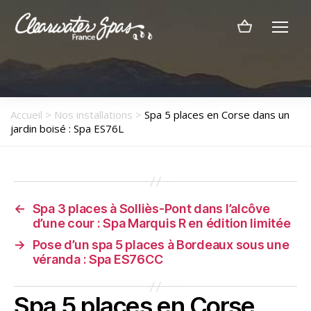
Menu
Clearwater
Spas
France
Accueil
>
Nos installations
>
Spa 5 places en Corse dans un
jardin boisé : Spa ES76L
←
Spa 3 places à Solliès-Pont dans l’alcôve
d’une cour : Spa Marquis R en édition limitée
→
Pose d’un spa 5 places à Bordeaux sous une
véranda : Spa ES76CC
Spa 5 places en Corse