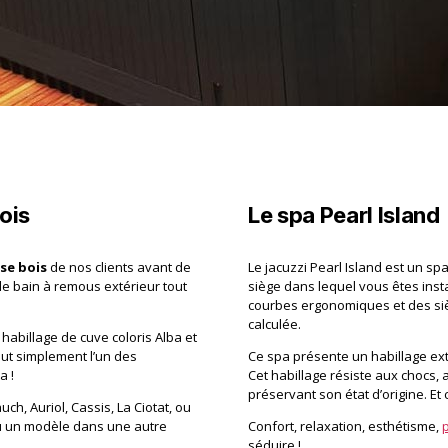
ois
Le spa Pearl Island
sse bois
de nos clients avant de
Le jacuzzi Pearl Island est un sp
 le bain à remous extérieur tout
siège dans lequel vous êtes insta
courbes ergonomiques et des si
calculée.
habillage de cuve coloris Alba et
tout simplement l’un des
Ce spa présente un habillage ext
a !
Cet habillage résiste aux chocs,
préservant son état d’origine. Et 
h, Auriol, Cassis, La Ciotat, ou
 un modèle dans une autre
Confort, relaxation, esthétisme,
séduire !