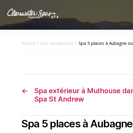
Clearwater
Spas
France
Accueil
>
Nos installations
>
Spa 5 places à Aubagne sur
←
Spa extérieur à Mulhouse dan
Spa St Andrew
Spa 5 places à Aubagne s