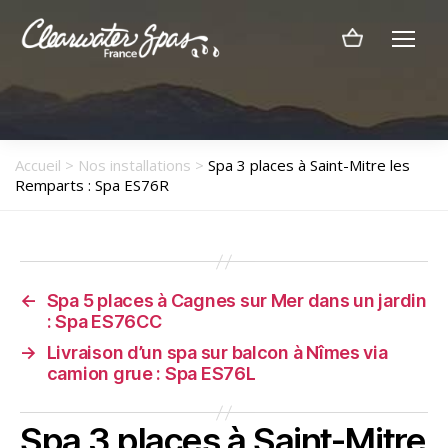
Menu
Clearwater
Spas
France
Accueil
>
Nos installations
>
Spa 3 places à Saint-Mitre les
Remparts : Spa ES76R
←
Spa 5 places à Cagnes sur Mer dans un jardin
: Spa ES76CC
→
Livraison d’un spa sur balcon à Nîmes via
camion grue : Spa ES76L
Spa 3 places à Saint-Mitre