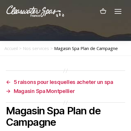
Menu
Clearwater
Spas
France
Accueil
>
Nos services
>
Magasin Spa Plan de Campagne
←
5 raisons pour lesquelles acheter un spa
→
Magasin Spa Montpellier
Magasin Spa Plan de
Campagne