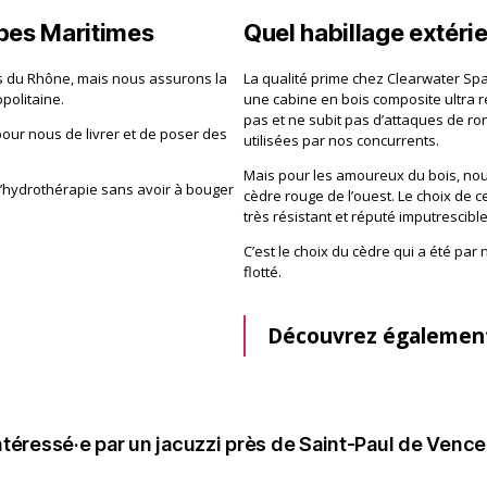
lpes Maritimes
Quel habillage extérie
s du Rhône, mais nous assurons la
La qualité prime chez Clearwater Spa
politaine.
une cabine en bois composite ultra rés
pas et ne subit pas d’attaques de r
pour nous de livrer et de poser des
utilisées par nos concurrents.
Mais pour les amoureux du bois, no
e l’hydrothérapie sans avoir à bouger
cèdre rouge de l’ouest. Le choix de 
très résistant et réputé imputrescible
C’est le choix du cèdre qui a été par 
flotté.
Découvrez égalemen
ntéressé·e par un jacuzzi près de Saint-Paul de Vence