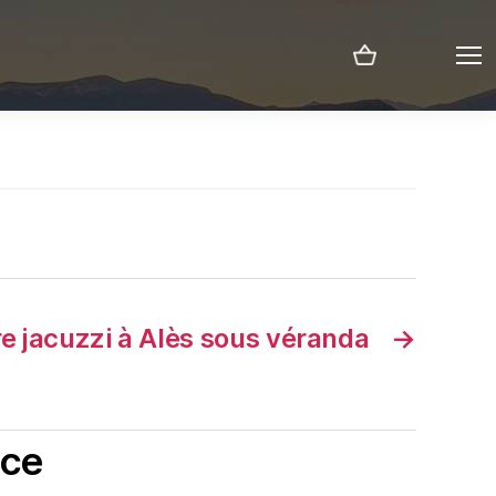
Menu
re jacuzzi à Alès sous véranda
→
nce