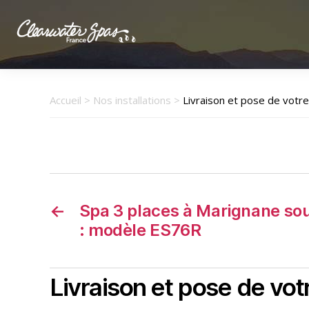
Clearwater
Spas
France
Accueil
>
Nos installations
>
Livraison et pose de votre
←
Spa 3 places à Marignane sou
: modèle ES76R
Livraison et pose de vot