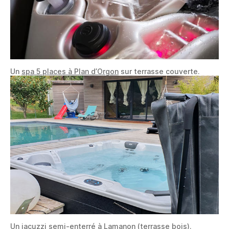
Un
spa 5 places à Plan d’Orgon
sur terrasse couverte.
Un
jacuzzi semi-enterré à Lamanon
(terrasse bois).