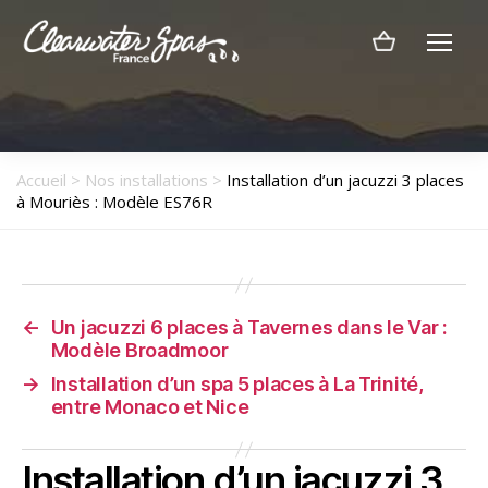
Menu
Clearwater
Spas
France
Accueil
>
Nos installations
>
Installation d’un jacuzzi 3 places
à Mouriès : Modèle ES76R
←
Un jacuzzi 6 places à Tavernes dans le Var :
Modèle Broadmoor
→
Installation d’un spa 5 places à La Trinité,
entre Monaco et Nice
Installation d’un jacuzzi 3