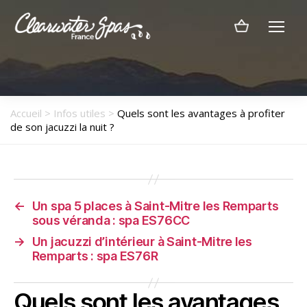
Menu
Clearwater
Spas
France
Accueil
>
Infos utiles
>
Quels sont les avantages à profiter
de son jacuzzi la nuit ?
←
Un spa 5 places à Saint-Mitre les Remparts
sous véranda : spa ES76CC
→
Un jacuzzi d’intérieur à Saint-Mitre les
Remparts : spa ES76R
Quels sont les avantages