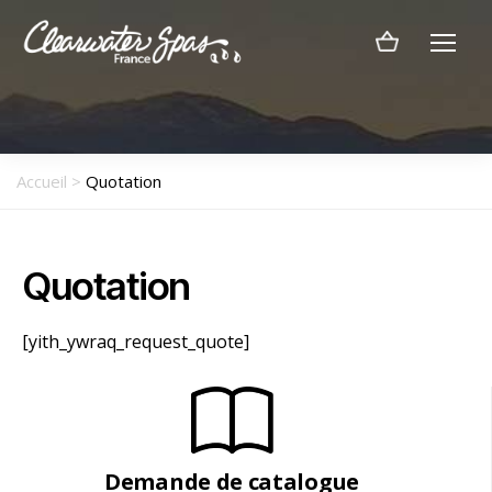
Menu
Clearwater
Spas
France
Accueil
>
Quotation
Quotation
[yith_ywraq_request_quote]
Demande de catalogue